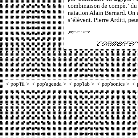
combinaison
de compèt’ du 
natation Alain Bernard. On 
s’élèvent. Pierre Arditi, peu
< pop'fil >
< pop'agenda >
< pop'lab >
< pop'sonics >
< 