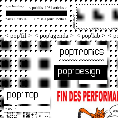
<
>
< publiés: 1961 articles >
paris' 07'08'26
< mise à jour: 15:04 >
< pop'fil >
< pop'agenda >
< pop'lab >
< p