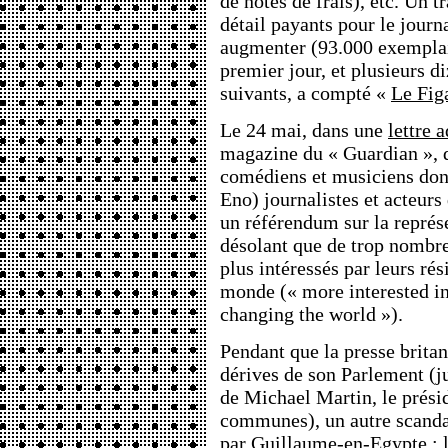
de notes de frais), etc. Un t
détail payants pour le journ
augmenter (93.000 exemplai
premier jour, et plusieurs di
suivants, a compté «
Le Fig
Le 24 mai, dans une
lettre 
magazine du « Guardian », de
comédiens et musiciens don
Eno) journalistes et acteurs
un référendum sur la représ
désolant que de trop nombr
plus intéressés par leurs ré
monde (« more interested i
changing the world »).
Pendant que la presse britan
dérives de son Parlement (
de Michael Martin, le prési
communes), un autre scandal
par
Guillaume-en-Egypte
: 