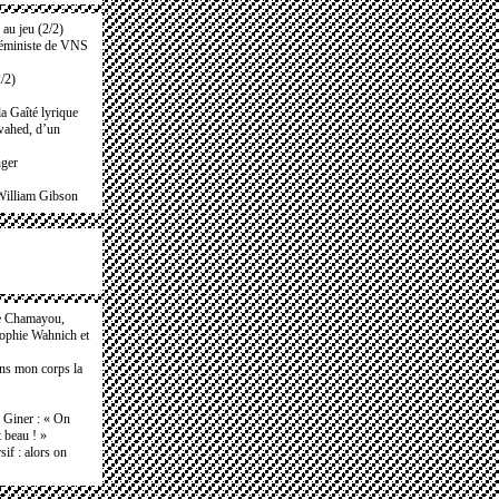
au jeu (2/2)
rféministe de VNS
/2)
la Gaîté lyrique
wahed, d’un
nger
William Gibson
e Chamayou,
Sophie Wahnich et
ans mon corps la
e Giner : « On
t beau ! »
if : alors on