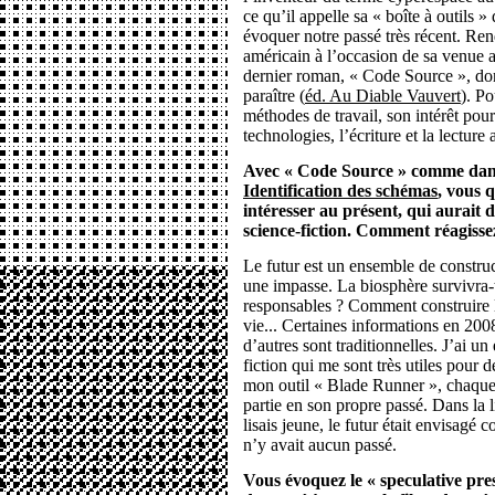
ce qu’il appelle sa « boîte à outils »
évoquer notre passé très récent. Ren
américain à l’occasion de sa venue 
dernier roman, « Code Source », dont
paraître (
éd. Au Diable Vauvert
). Po
méthodes de travail, son intérêt pour l
technologies, l’écriture et la lectur
Avec « Code Source » comme dans
Identification des schémas
, vous q
intéresser au présent, qui aurait 
science-fiction. Comment réagisse
Le futur est un ensemble de constru
une impasse. La biosphère survivra-
responsables ? Comment construire l
vie... Certaines informations en 2008
d’autres sont traditionnelles. J’ai un
fiction qui me sont très utiles pour d
mon outil « Blade Runner », chaque 
partie en son propre passé. Dans la li
lisais jeune, le futur était envisag
n’y avait aucun passé.
Vous évoquez le « speculative pre