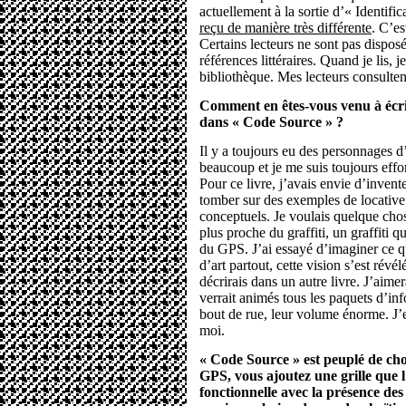
actuellement à la sortie d’« Identifi
reçu de manière très différente
. C’e
Certains lecteurs ne sont pas dispo
références littéraires. Quand je lis, 
bibliothèque. Mes lecteurs consulte
Comment en êtes-vous venu à écr
dans « Code Source » ?
Il y a toujours eu des personnages d’
beaucoup et je me suis toujours effor
Pour ce livre, j’avais envie d’invent
tomber sur des exemples de locative
conceptuels. Je voulais quelque chose
plus proche du graffiti, un graffiti qui
du GPS. J’ai essayé d’imaginer ce que
d’art partout, cette vision s’est révé
décrirais dans un autre livre. J’aime
verrait animés tous les paquets d’in
bout de rue, leur volume énorme. J’
moi.
« Code Source » est peuplé de chose
GPS, vous ajoutez une grille que l
fonctionnelle avec la présence de