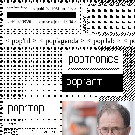
<
>
< publiés: 1961 articles >
paris' 07'08'26
< mise à jour: 15:04 >
< pop'fil >
< pop'agenda >
< pop'lab >
< p