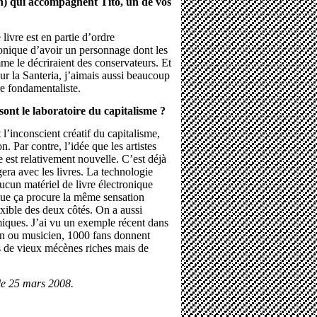
n) qui accompagnent Tito, un de vos
livre est en partie d’ordre
ronique d’avoir un personnage dont les
omme le décriraient des conservateurs. Et
ur la Santeria, j’aimais aussi beaucoup
re fondamentaliste.
 sont le laboratoire du capitalisme ?
 l’inconscient créatif du capitalisme,
. Par contre, l’idée que les artistes
 est relativement nouvelle. C’est déjà
era avec les livres. La technologie
aucun matériel de livre électronique
t que ça procure la même sensation
lexible des deux côtés. On a aussi
iques. J’ai vu un exemple récent dans
in ou musicien, 1000 fans donnent
s de vieux mécènes riches mais de
 le 25 mars 2008.