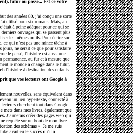
ent), futur ou passé... Est-ce votre
ut des années 80, j’ai conçu une sorte
j’ai utilisé pour six romans. Mais, au
c’était à peine adéquat pour ce qui se
x derniers ouvrages qui se passent plus
liser les mêmes outils. Pour écrire sur
le, ce qui n’est pas une mince tâche à
s jours, ne serait-ce que pour satisfaire
ne le passé, l’histoire est aussi une
en permanence, au fur et à mesure que
ment le monde a changé dans le futur,
el d’histoire à destination des enfants.
sprit que vos lecteurs ont Google à
llement nouvelles, sans équivalent dans
devenu un lien hypertexte, connecté à
ns lecteurs cherchent tout dans Google.
e je mets dans mes livres, également que
ces. J’aimerais créer des pages web qui
 une requête sur un bout de mon livre.
fication des schémas ». Je me suis
be avait eu le succès qu’il a