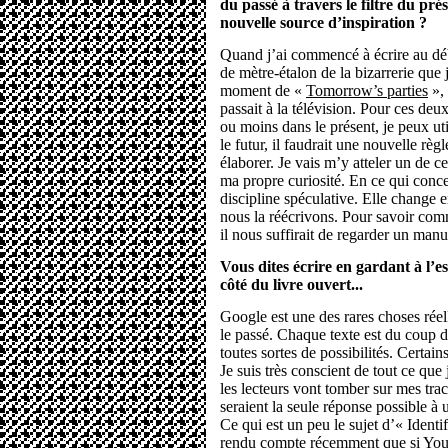
du passé à travers le filtre du prés
nouvelle source d’inspiration ?
Quand j’ai commencé à écrire au déb
de mètre-étalon de la bizarrerie que 
moment de «
Tomorrow’s parties
», 
passait à la télévision. Pour ces deu
ou moins dans le présent, je peux uti
le futur, il faudrait une nouvelle règ
élaborer. Je vais m’y atteler un de ce
ma propre curiosité. En ce qui concer
discipline spéculative. Elle change 
nous la réécrivons. Pour savoir com
il nous suffirait de regarder un manu
Vous dites écrire en gardant à l’e
côté du livre ouvert...
Google est une des rares choses rée
le passé. Chaque texte est du coup 
toutes sortes de possibilités. Certai
Je suis très conscient de tout ce qu
les lecteurs vont tomber sur mes tra
seraient la seule réponse possible à
Ce qui est un peu le sujet d’« Identi
rendu compte récemment que si Youtu