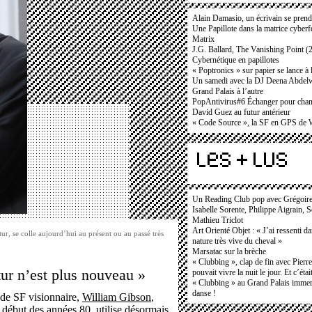
Alain Damasio, un écrivain se prend 
Une Papillote dans la matrice cybe
Matrix
J.G. Ballard, The Vanishing Point (2
Cybernétique en papillotes
« Poptronics » sur papier se lance à 
Un samedi avec la DJ Deena Abdel
Grand Palais à l’autre
PopAntivirus#6 Échanger pour cha
David Guez au futur antérieur
« Code Source », la SF en GPS de 
Un Reading Club pop avec Grégoir
Isabelle Sorente, Philippe Aigrain, 
Mathieu Triclot
Art Orienté Objet : « J’ai ressenti d
ur, se colle aujourd’hui au présent ou au passé très
nature très vive du cheval »
Marsatac sur la brèche
« Clubbing », clap de fin avec Pierr
ur n’est plus nouveau »
pouvait vivre la nuit le jour. Et c’étai
« Clubbing » au Grand Palais immers
danse !
de SF visionnaire,
William Gibson
,
 début des années 80, utilise désormais