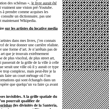
cation des schémas »,
le livre aurait été
st vraiment une vision pré-Youtube.
sés à prendre comme acquises les
je consulte un dictionnaire, pas une
nt maintenant Wikipedia.
ire
sur les artistes du locative media
artistes dans mes livres, j’en connais
cé de leur donner une carrière réaliste.
er une forme d’art. Je n’arrêtais pas de
 art que je trouvais extrêmement
 de plus viscéral, de plus street art,
 passerait de la grille de la ville à celle
 serait une ville où il y aurait ce type
lée trop complexe, mais peut-être je la
rais faire un court métrage où l’on
formations qui sont échangés dans un
espère que quelqu’un va faire ça avant
s invisibles. A la grille spatiale du
’on pourrait qualifier de
s
orishas
(les divinités de la Santeria,