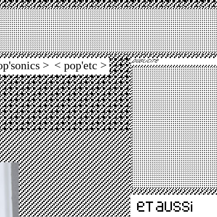
op'sonics >
< pop'etc >