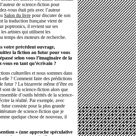
 d’auteur de science-fiction pour
dez-vous était pris avec l’auteur
au
Salon du livre
pour discuter de son
 la traduction française vient de
ur poptronics, il revient sur ses
es artistes qui utilisent les
e au temps des moteurs de recherche.
 votre précédent ouvrage,
uittez la fiction au futur pour vous
dépassé selon vous l’imaginaire de la
z-vous en tant qu’écrivain ?
ctions culturelles et nous sommes dans
t-elle ? Comment faire des prédictions
e futur ? La bizarrerie même d’être en
 sont de la science-fiction alors que
 ensemble d’outils hérités de la science-
écrire la réalité. Par exemple, avec
futur consiste pour la plus grande
ttérature de science-fiction que je
é comme quelque chose de nouveau, il
sentism » (une approche spéculative