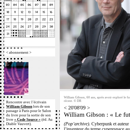
<
abonnement
>
William Gibson, 60 ans, après avoir exploré le fut
récent. © DR
Rencontre avec l’écrivain
William Gibson
lors de son
< 20'08'09 >
passage à Paris pour le Salon
William Gibson : « Le fut
du livre pour la sortie de son
livre
«
Code Source
»
(éd. Au
(Pop’archive).
Cyberpunk et auteur 
Diable Vauvert).
l’inventeur du terme cyperespace au