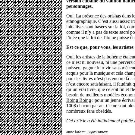
version cubaine du vaudou haïtie
personnages.
Oui. La présence des orishas dans le 
ethnographique. C’est aussi assez i
initiatives sont basées sur la foi, c
comme il n’y a pas de texte sacré po
l’idée que la foi de Tito ne puisse êt
Est-ce que, pour vous, les artistes
Oui, les artistes de la bohème étaient
ce n’est ni nouveau, ni une perversion
puissent gagner leur vie sans mécène
acquis pour la musique et cela chang
pour les livres n’est pas encore là : 
n’est encore satisfaisant, il faudrai
qu’un vrai livre, que ce soit fin et f
besoin de meilleurs modèles économ
Boing Boing
: pour un jeune écriva
100$ chacun par an. Ce ne sont plu
nombreux fans obsédés.
Cet article a été initialement publié
anne laforet