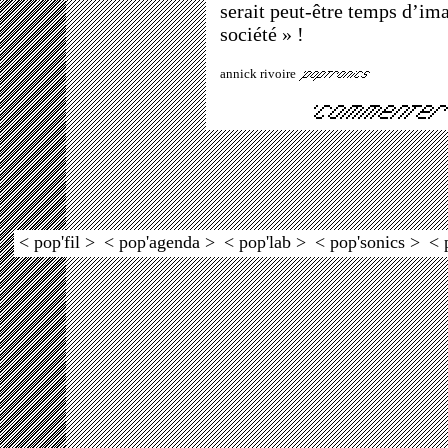
serait peut-être temps d’ima
société » !
annick rivoire
< pop'fil >
< pop'agenda >
< pop'lab >
< pop'sonics >
< 