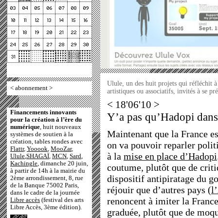
Ulule, un des huit projets qui réfléchit 
<
abonnement
>
artistiques ou associatifs, invités à se 
< 18'06'10 >
Financements innovants
Y’a pas qu’Hadopi dans
pour la création à l’ère du
numérique
, huit nouveaux
Maintenant que la France es
systèmes de soutien à la
création, tables rondes avec
on va pouvoir reparler politi
Flattr
,
Yooook
,
MooZar
,
à la
mise en place d’Hadopi
Ulule
,
SHAGAÏ
,
MCN
,
Sard
,
Kachingle
, dimanche 20 juin,
coutume, plutôt que de criti
à partir de 14h à la mairie du
dispositif antipiratage du g
2ème arrondissement, 8, rue
de la Banque 75002 Paris,
réjouir que d’autres pays (
l
dans le cadre de la journée
renoncent à imiter la France
Libre accès
(festival des arts
Libre Accès, 3ème édition).
graduée, plutôt que de moqu