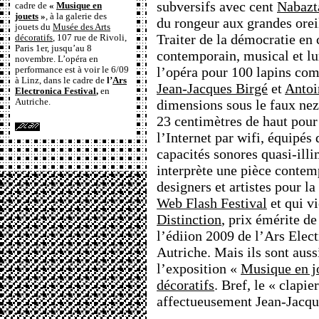
subversifs avec cent
Nabazt
cadre de
«
Musique en
jouets
»
, à la galerie des
du rongeur aux grandes orei
jouets du
Musée des Arts
Traiter de la démocratie en
décoratifs
, 107 rue de Rivoli,
Paris 1er, jusqu’au 8
contemporain, musical et l
novembre. L’opéra en
l’opéra pour 100 lapins co
performance est à voir le 6/09
à Linz, dans le cadre de
l’
Ars
Jean-Jacques Birgé
et
Antoi
Electronica Festival
,
en
Autriche.
dimensions sous le faux nez 
23 centimètres de haut pou
l’Internet par wifi, équipés
capacités sonores quasi-illi
interprète une pièce contem
designers et artistes pour l
Web Flash Festival
et qui v
Distinction
, prix émérite d
l’édiion 2009 de l’Ars Elect
Autriche. Mais ils sont auss
l’exposition «
Musique en j
décoratifs
. Bref, le « clapi
affectueusement Jean-Jacqu