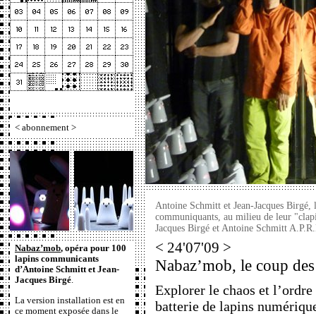
<
abonnement
>
Antoine Schmitt et Jean-Jacques Birgé, 
communiquants, au milieu de leur "clapie
Jacques Birgé et Antoine Schmitt A.P.R
< 24'07'09 >
Nabaz’mob
, opéra pour 100
lapins communicants
Nabaz’mob, le coup des 
d’Antoine Schmitt et Jean-
Jacques Birgé
.
Explorer le chaos et l’ordre
La version installation est en
batterie de lapins numérique
ce moment exposée dans le