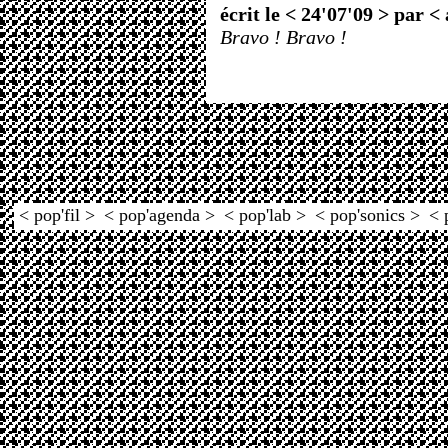
écrit le < 24'07'09 > par <
Bravo ! Bravo !
< pop'fil >
< pop'agenda >
< pop'lab >
< pop'sonics >
< 