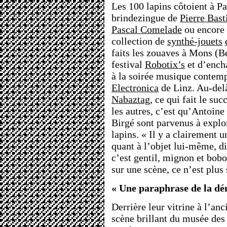
Les 100 lapins côtoient à P
brindezingue de
Pierre Bast
Pascal Comelade
ou encore 
collection de
synthé-jouets
faits les zouaves à Mons (Be
festival
Robotix’s
et d’ench
à la soirée musique contemp
Electronica
de Linz. Au-del
Nabaztag
, ce qui fait le s
les autres, c’est qu’Antoine
Birgé sont parvenus à explor
lapins. « Il y a clairement
quant à l’objet lui-même, d
c’est gentil, mignon et bob
sur une scène, ce n’est plus 
« Une paraphrase de la dé
Derrière leur vitrine à l’anc
scène brillant du musée des 