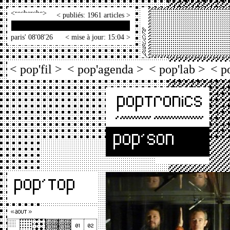
<
>
< publiés: 1961 articles >
paris' 08'08'26
< mise à jour: 15:04 >
< pop'fil >
< pop'agenda >
< pop'lab >
< p