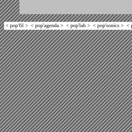
< pop'fil >
< pop'agenda >
< pop'lab >
< pop'sonics >
< 