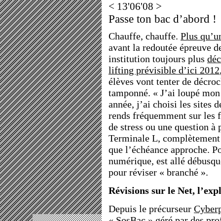
< 13'06'08 >
Passe ton bac d’abord !
Chauffe, chauffe.
Plus qu’u
avant la redoutée épreuve de
institution toujours plus
déc
lifting prévisible d’ici 2012
élèves vont tenter de décroc
tamponné. « J’ai loupé mon 
année, j’ai choisi les sites 
rends fréquemment sur les f
de stress ou une question à 
Terminale L, complètement f
que l’échéance approche. P
numérique, est allé débusqu
pour réviser « branché ».
Révisions sur le Net, l’exp
Depuis le précurseur
Cyber
« SosBac » géré par des prof