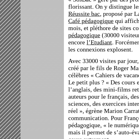
florissant. On y distingue l
Réussite bac
, proposé par L
Café pédagogique
qui affic
mois, et pléthore de site
pédagogique
(30000 visiteur
encore
l’Etudiant
. Forcémen
les connexions explosent.
Avec 33000 visites par jour,
créé par le fils de Roger Ma
célèbres « Cahiers de vacanc
Le petit plus ? « Des cours 
l’anglais, des mini-films re
auteurs pour le français, de
sciences, des exercices inte
réel », égrène Marion Carra
communication. Pour Franço
pédagogique, « le numérique
mais il permet de s’auto-év