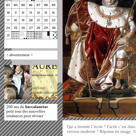
<
abonnement
>
200 ans du
baccalauréat
:
petit tour des nouvelles
tendances pour réviser.
Qui a inventé l’école ? Facile c’est dans
version moderne ? Réponse en image. 