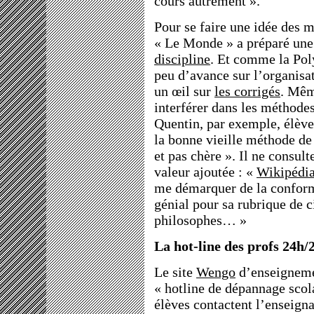
cours autrement ».
Pour se faire une idée des me
« Le Monde » a préparé une
discipline
. Et comme la Poly
peu d’avance sur l’organisat
un œil sur
les corrigés
. Mêm
interférer dans les méthodes 
Quentin, par exemple, élève
la bonne vieille méthode d
et pas chère ». Il ne consult
valeur ajoutée : «
Wikipédi
me démarquer de la conform
génial pour sa rubrique de c
philosophes… »
La hot-line des profs 24h/
Le site
Wengo
d’enseignemen
« hotline de dépannage scola
élèves contactent l’enseigna