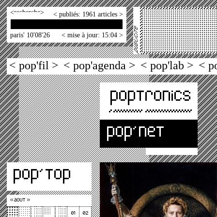
<
>
< publiés: 1961 articles >
paris' 10'08'26
< mise à jour: 15:04 >
< pop'fil >
< pop'agenda >
< pop'lab >
< p