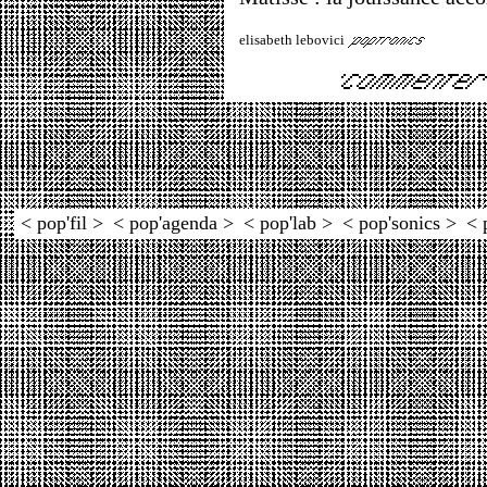
elisabeth lebovici
< pop'fil >
< pop'agenda >
< pop'lab >
< pop'sonics >
< 