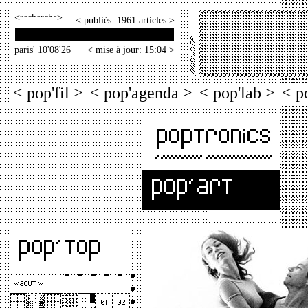
<
>
< publiés: 1961 articles >
paris' 10'08'26
< mise à jour: 15:04 >
< pop'fil >
< pop'agenda >
< pop'lab >
< p