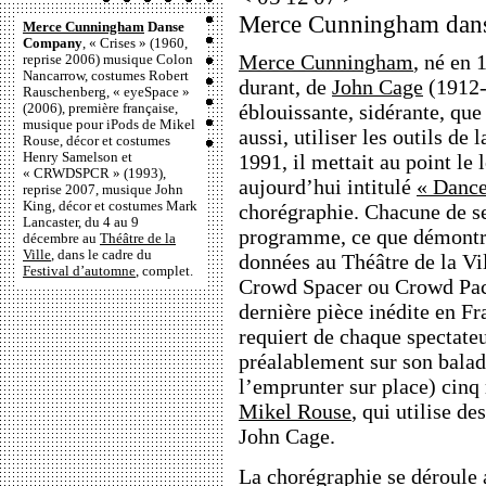
Merce Cunningham dans
Merce Cunningham
Danse
Company
, « Crises » (1960,
Merce Cunningham
, né en 
reprise 2006) musique Colon
Nancarrow, costumes Robert
durant, de
John Cage
(1912-
Rauschenberg, « eyeSpace »
éblouissante, sidérante, que
(2006), première française,
musique pour iPods de Mikel
aussi, utiliser les outils de 
Rouse, décor et costumes
Henry Samelson et
1991, il mettait au point le 
« CRWDSPCR » (1993),
aujourd’hui intitulé
« Danc
reprise 2007, musique John
King, décor et costumes Mark
chorégraphie. Chacune de se
Lancaster, du 4 au 9
programme, ce que démontre
décembre au
Théâtre de la
Ville
, dans le cadre du
données au Théâtre de la V
Festival d’automne
, complet.
Crowd Spacer ou Crowd Pace
dernière pièce inédite en F
requiert de chaque spectate
préalablement sur son balad
l’emprunter sur place) cin
Mikel Rouse
, qui utilise d
John Cage.
La chorégraphie se déroule 