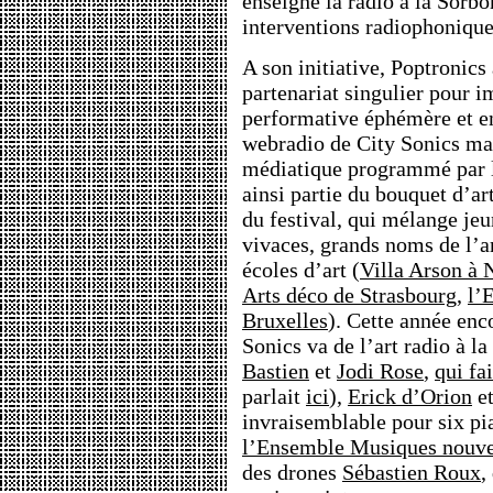
enseigne la radio à la Sorbo
interventions radiophonique
A son initiative, Poptronics
partenariat singulier pour i
performative éphémère et en
webradio de City Sonics mais
médiatique programmé par le
ainsi partie du bouquet d’ar
du festival, qui mélange jeu
vivaces, grands noms de l’ar
écoles d’art (
Villa Arson à 
Arts déco de Strasbourg
,
l’
Bruxelles
). Cette année enc
Sonics va de l’art radio à l
Bastien
et
Jodi Rose
,
qui fa
parlait
ici
),
Erick d’Orion
et
invraisemblable pour six pia
l’Ensemble Musiques nouve
des drones
Sébastien Roux
,