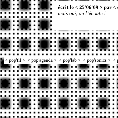
écrit le < 25'06'09 > par <
mais oui, on l’écoute !
< pop'fil >
< pop'agenda >
< pop'lab >
< pop'sonics >
< 