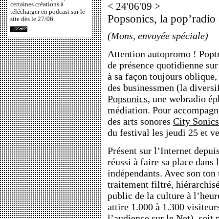
certaines créations à
< 24'06'09 >
télécharger en podcast sur le
Popsonics, la pop’radio 
site dès le 27/06.
(Mons, envoyée spéciale)
Attention autopromo ! Poptr
de présence quotidienne sur 
à sa façon toujours oblique,
des businessmen (la diversi
Popsonics
, une webradio ép
médiation. Pour accompagne
des arts sonores
City Sonics
du festival les jeudi 25 et v
Présent sur l’Internet depui
réussi à faire sa place dans
indépendants. Avec son ton 
traitement filtré, hiérarchi
public de la culture à l’he
attire 1.000 à 1.300 visiteur
l’audience sur le Net), soit 