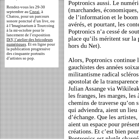
Poptronics aussi. Le numériq
Rendez-vous les 29-30
(marchandes, économiques, 
septembre au
Cneai
, à
de l’information et le boom
Chatou, pour un parcours
sonore ponctué d’un live, ou
avérés, et pourtant, les con
à l’Imaginarium à Tourcoing
Poptronics n’a cessé de sout
à la mi-octobre pour le
lancement de l’exposition
place qu’ils méritent sur la 
DiY, l’atelier des bricodeurs
numériques
. Et en ligne pour
hors du Net).
la publication progressive
des cinquante portraits
d’artistes so pop.
Alors, Poptronics continue 
gauchistes des années soixan
militantisme radical scléros
apostolat de la transparence
Julian Assange via Wikilea
les franges, les marges, les 
chemins de traverse qu’on s
qui adviendra, aient un lieu 
d’échange. Que les artistes,
aient un espace pour présent
créations. Et c’est bien pour
Poptronics est plutôt chargé