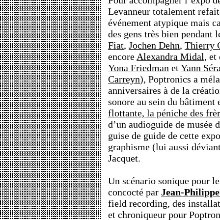
Pour accompagner l’expo de
Levanneur totalement refaite
événement atypique mais ca
des gens très bien pendant 
Fiat
,
Jochen Dehn
,
Thierry
encore
Alexandra Midal
, e
Yona Friedman
et
Yann Sér
Carreyn
), Poptronics a méla
anniversaires à de la créati
sonore au sein du bâtiment e
flottante, la péniche des fr
d’un audioguide de musée d
guise de guide de cette expo
graphisme (lui aussi dévian
Jacquet.
Un scénario sonique pour l
concocté par
Jean-Philippe
field recording, des installa
et chroniqueur pour Poptroni