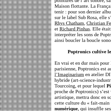
pointures de l’art sonore, s
Maison flottante. La Françai
tenir : pour son dernier alb
sur le label Sub Rosa, elle 
Rhys Chatham
,
Christian F
et
Richard Pinhas
. Elle étai
interpréter les sons de Popt
ainsi boucler la boucle so
Poptronics cultive 
En vrai et en dur mais pour 
parisienne, Poptronics est a
l’Imaginarium
en atelier DI
hybride (art-science-industr
Tourcoing, et pour lequel
P
proche de Poptronics) s’est 
artistique, mettra donc en s
cette culture du « fait-main
numérique
, qui insuffle se