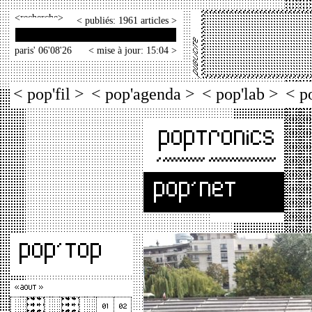
<
>
< publiés: 1961 articles >
paris' 06'08'26
< mise à jour: 15:04 >
< pop'fil >
< pop'agenda >
< pop'lab >
< p