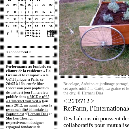
<
abonnement
>
Performance au lombric
en
clôture de la résidence « La
Graine et le compost »
à la
Gaîté lyrique, à Paris, ce
26/05 à 16h, entrée libre.
Bricolage, Arduino et jardinage partagé, 
L’occasion pour poptronics
cet après-midi à la Gaîté, La graine et 
de mettre à jour l’interview
the city. © Hernani Dias
publiée dans
« MCD » n°65,
< 26'05'12 >
« L’Internet voit vert »
(jan-
mars 2012, un numéro sous la
Re:Farm, l’Internationale
responsabilité éditoriale de
Poptronics
) d’
Hernani Dias
et
Des balcons où poussent des
Shu Lea Cheang
,
respectivement designer
collaboratifs pour mutualiser
espagnol fondateur de