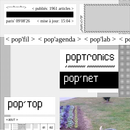
<
>
< publiés: 1961 articles >
paris' 09'08'26
< mise à jour: 15:04 >
< pop'fil >
< pop'agenda >
< pop'lab >
< p