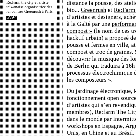
distance la pousse, des atel
Re:Farm the city et artiste
taïwanaise organisatrice des
bio...
Greenrush
et
Re:Farm 
rencontres Greenrush à Paris.
d’artistes et designers, ach
à la Gaîté par une
performa
compost »
(le nom de ces tr
hacktif urbain) a proposé d
pousse et fermes en ville, at
compost et troc de graines. 
découvrir la musique des lo
de Berlin qui traduira à 16h
processus électrochimique d
les composteurs ».
Du jardinage électronique, k
fonctionnement open source 
d’artistes qui s’en revendiq
membres), Re:farm The City 
dans le monde par intermitte
workshops en Espagne, Argen
Unis, en Chine et au Brésil.