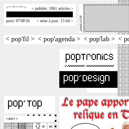
<
>
< publiés: 1961 articles >
paris' 07'08'26
< mise à jour: 15:04 >
< pop'fil >
< pop'agenda >
< pop'lab >
< p