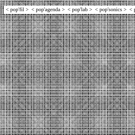
< pop'fil >
< pop'agenda >
< pop'lab >
< pop'sonics >
< 