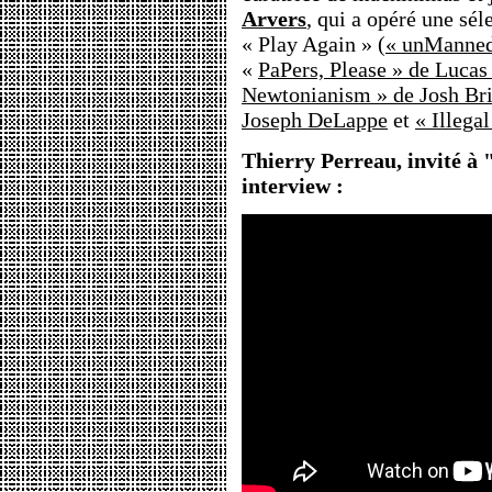
Arvers
, qui a opéré une sél
« Play Again » (
« unManned 
«
PaPers, Please » de Lucas
Newtonianism » de Josh Bri
Joseph DeLappe
et
« Illega
Thierry Perreau, invité à 
interview :