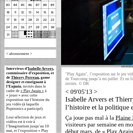
<
abonnement
>
Interviews d’
Isabelle Arvers
,
commissaire d’exposition, et
"Play Again", l’exposition sur le jeu vid
de
Thierry Perreau
, game
de Tourcoing jusqu’à mi-juillet. Et en l
designer et enseignant à
invités. © DR
l’Enjmin
, invités dans le
< 09'05'13 >
cadre de
« Play Again »
à
« jouer » avec cette
Isabelle Arvers et Thier
exposition sur l’histoire du
jeu vidéo (à laquelle
l’histoire et la politiqu
Poptronics a participé).
Ça joue pas mal à la
Plaine
Leur sélection de jeux et
vidéos est à voir à
visiteurs par semaine en mo
l’Imaginarium jusqu’au 10
début mars, de « Play Again
mai, et l’exposition « Play