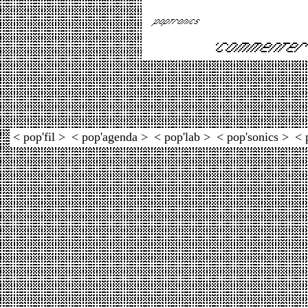
< pop'fil >
< pop'agenda >
< pop'lab >
< pop'sonics >
< 