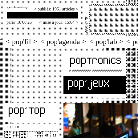
<
>
< publiés: 1961 articles >
paris' 10'08'26
< mise à jour: 15:04 >
< pop'fil >
< pop'agenda >
< pop'lab >
< p