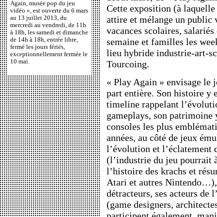
Again, musée pop du jeu
Cette exposition (à laquelle
vidéo », est ouverte du 6 mars
attire et mélange un public 
au 13 juillet 2013, du
mercredi au vendredi, de 11h
vacances scolaires, salariés
à 18h, les samedi et dimanche
de 14h à 18h, entrée libre,
semaine et familles les wee
fermé les jours fériés,
lieu hybride industrie-art-sc
exceptionnellement fermée le
10 mai.
Tourcoing.
« Play Again » envisage le 
part entière. Son histoire y 
timeline rappelant l’évoluti
gameplays, son patrimoine y 
consoles les plus emblémati
années, au côté de jeux ému
l’évolution et l’éclatement 
(l’industrie du jeu pourrait 
l’histoire des krachs et résu
Atari et autres Nintendo…), 
détracteurs, ses acteurs de l
(game designers, architectes
participent également, maniè