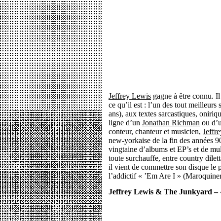
Jeffrey Lewis
gagne à être connu. I
ce qu’il est : l’un des tout meilleurs
ans), aux textes sarcastiques, oniriq
ligne d’un
Jonathan Richman
ou d’
conteur, chanteur et musicien,
Jeffr
new-yorkaise de la fin des années 9
vingtaine d’albums et EP’s et de mul
toute surchauffe, entre country dilett
il vient de commettre son disque le p
l’addictif « ’Em Are I » (Maroquiner
Jeffrey Lewis & The Junkyard – «