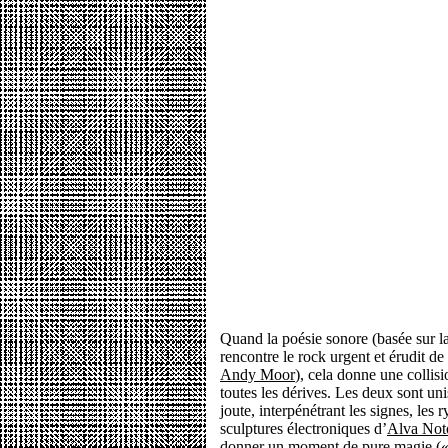
Quand la poésie sonore (basée sur la
rencontre le rock urgent et érudit de
Andy Moor
), cela donne une collisi
toutes les dérives. Les deux sont un
joute, interpénétrant les signes, les 
sculptures électroniques d’
Alva Not
donner un moment de pure magie (« 