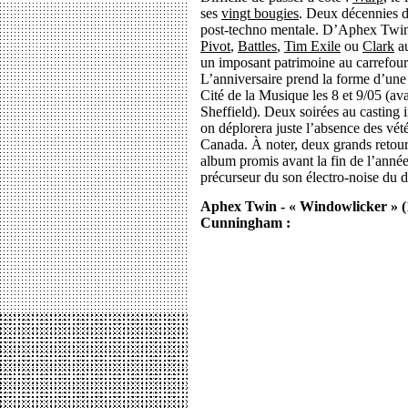
ses
vingt bougies
. Deux décennies d
post-techno mentale. D’Aphex Twi
Pivot
,
Battles
,
Tim Exile
ou
Clark
au
un imposant patrimoine au carrefour
L’anniversaire prend la forme d’une
Cité de la Musique les 8 et 9/05 (a
Sheffield). Deux soirées au casting 
on déplorera juste l’absence des vé
Canada. À noter, deux grands retou
album promis avant la fin de l’année
précurseur du son électro-noise du 
Aphex Twin - « Windowlicker » (1
Cunningham :