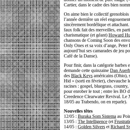
Cartier, dans le cadre des bien no
On aime bien le collectif grenoblois
l’année dernière un réel engouement 
sincèrement bordélique et attachant
faux folk fait des merveilles, en part
charismatique (et géant)
Howard Hu
chansons de Coming Soon des envolé
Only Ones et sa voix d’ange, Peter
aujourd’hui ses camarades de jeu po
Café de la Danse).
Pour finir, dans la catégorie barbes
demande cette quinzaine
Dan Auerb
des
Black Keys
américains (Ohio), 
Hid » (sorti en février), chevauche l
racines : gospel, bluegrass, country
pour enrober le tout ; entre les BO 
Creedence Clearwater Revival. Le XX
18/05 au Trabendo, on en reparle).
Nouvelles têtes
12/05 :
Buraka Som Sistema
au Poi
13/05 :
The Intelligence
(et
Frustrat
14/05 :
Golden Silvers
et
Richard S