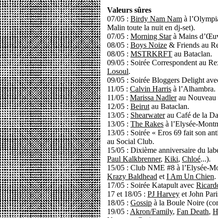
Valeurs sûres
07/05 :
Birdy Nam Nam
à l’Olympi
Malin toute la nuit en dj-set).
07/05 :
Morning Star
à Mains d’Œuv
08/05 :
Boys Noize
& Friends au R
08/05 :
MSTRKRFT
au Bataclan.
09/05 : Soirée Correspondent au R
Losoul
.
09/05 : Soirée Bloggers Delight av
11/05 :
Calvin Harris
à l’Alhambra.
11/05 :
Marissa Nadler
au Nouveau 
12/05 :
Beirut
au Bataclan.
13/05 :
Shearwater
au Café de la Da
13/05 :
The Rakes
à l’Elysée-Montm
13/05 : Soirée « Eros 69 fait son an
au Social Club.
15/05 : Dixième anniversaire du lab
Paul Kalkbrenner
,
Kiki
,
Chloé
...).
15/05 : Club NME #8 à l’Elysée-M
Krazy Baldhead
et
I Am Un Chien
.
17/05 : Soirée Katapult avec
Ricard
17 et 18/05 :
PJ Harvey
et John Pari
18/05 :
Gossip
à la Boule Noire (co
19/05 :
Akron/Family
,
Fan Death
,
H