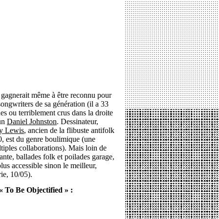
l gagnerait même à être reconnu pour
 songwriters de sa génération (il a 33
ues ou terriblement crus dans la droite
un
Daniel Johnston
. Dessinateur,
ey Lewis
, ancien de la flibuste antifolk
0, est du genre boulimique (une
tiples collaborations). Mais loin de
ante, ballades folk et poilades garage,
lus accessible sinon le meilleur,
ie, 10/05).
 To Be Objectified » :