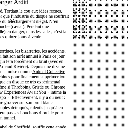
arger Arditi
é
. Tordant le cou aux idées reçues,
er
que l’industrie du disque ne souffrait
re du téléchargement illégal. N’en
 gauche (caviar). Pendant que
le) en danger, dans les salles, c’est la
es quinze jours à venir.
rdues, les bizarreries, les accidents.
ui fait son
arrêt annuel
à Paris ce jour
ui fera forcément du bruit (avec en
Arnaud Rivière). Depuis une dizaine
de la noise comme
Animal Collective
chines pour finalement supprimer tout
que en disque ce trio expérimental
même si
Throbbing Gristle
ou
Chrome
w Experiences Await You » intime la
po ». Effectivement, il y a du neuf :
e groover sur son bruit blanc
mples détraqués, ralentis jusqu’à en
era pas ses bouchons d’oreille pour
un tunnel.
 label de Sheffield, souffle cette année