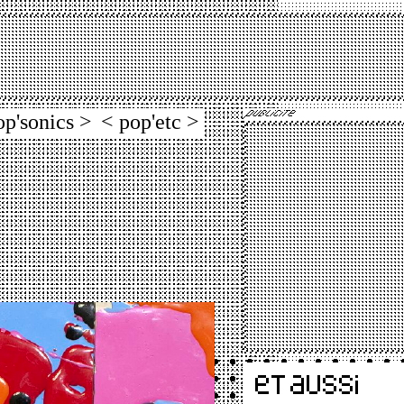
op'sonics >
< pop'etc >