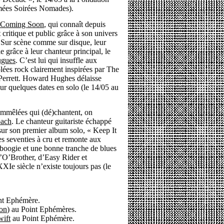
mmées Soirées Nomades).
Coming Soon
, qui connaît depuis
critique et public grâce à son univers
. Sur scène comme sur disque, leur
ie grâce à leur chanteur principal, le
gues
. C’est lui qui insuffle aux
es rock clairement inspirées par The
 Perrett. Howard Hughes délaisse
ur quelques dates en solo (le 14/05 au
 emmêlées qui (dé)chantent, on
ach
. Le chanteur guitariste échappé
sur son premier album solo, « Keep It
es seventies à cru et remonte aux
, boogie et une bonne tranche de blues
d’O’Brother, d’Easy Rider et
Ie siècle n’existe toujours pas (le
nt Ephémère.
ion
) au Point Ephémères.
wift
au Point Ephémère.