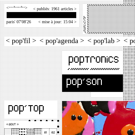
<
>
< publiés: 1961 articles >
paris' 07'08'26
< mise à jour: 15:04 >
< pop'fil >
< pop'agenda >
< pop'lab >
< p