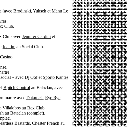
a (avec Brodinski, Yuksek et Manu Le
res.
ex Club.
ex Club avec
Jennifer Cardini
et
ec
Joakim
au Social Club.
Casino.
nse.
artre.
tisocial » avec
Dj Oof
et
Sporto Kantes
el
Bpitch Control
au Bataclan, avec
ontmartre avec
Datarock
,
Rye Rye
,
o Villalobos
au Rex Club.
sh au Bataclan (complet).
mplet).
eartless Bastards
,
Chester French
au