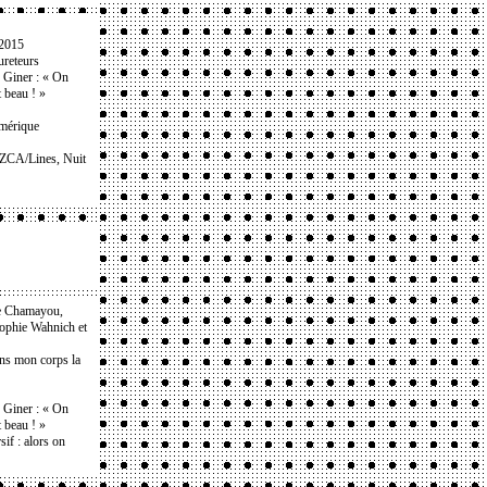
 2015
ureteurs
e Giner : « On
t beau ! »
umérique
NZCA/Lines, Nuit
e Chamayou,
Sophie Wahnich et
ans mon corps la
e Giner : « On
t beau ! »
if : alors on