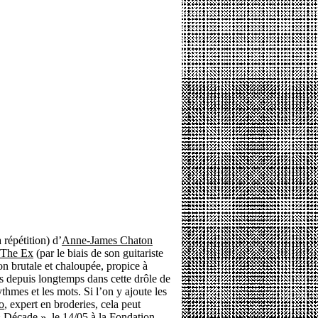
 répétition) d’
Anne-James Chaton
The Ex
(par le biais de son guitariste
on brutale et chaloupée, propice à
is depuis longtemps dans cette drôle de
rythmes et les mots. Si l’on y ajoute les
o
, expert en broderies, cela peut
Décade », le 14/05 à la Fondation