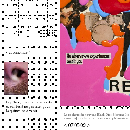
<
abonnement
>
Pop’live
, le tour des concerts
et soirées à ne pas rater pour
la quinzaine à venir.
La pochette du nouveau Black Dice détourne les 
verse toujours dans l’exploration expérimentale 
< 07'05'09 >