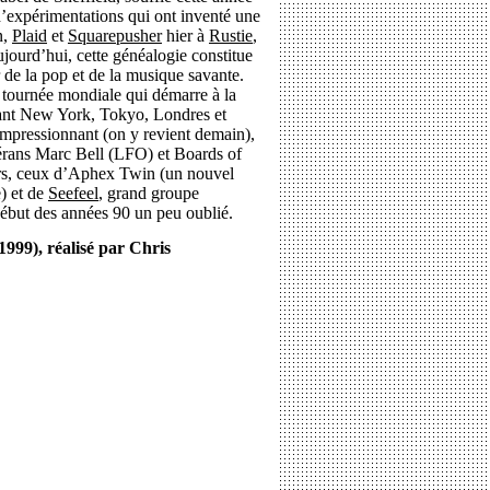
’expérimentations qui ont inventé une
n,
Plaid
et
Squarepusher
hier à
Rustie
,
jourd’hui, cette généalogie constitue
 de la pop et de la musique savante.
 tournée mondiale qui démarre à la
vant New York, Tokyo, Londres et
impressionnant (on y revient demain),
térans Marc Bell (LFO) et Boards of
rs, ceux d’Aphex Twin (un nouvel
) et de
Seefeel
, grand groupe
début des années 90 un peu oublié.
999), réalisé par Chris