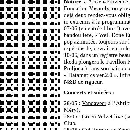
Nature
, à Aix-en-Provence, 
Fondation Vasarely, on y r
déjà deux rendez-vous obliga
in extremis à la programma
07/06 (en entrée libre !) av
bandoulière, « Well Done Eu
pop azimutée, toujours sur le
espérons-le, devrait enfin l
10/06, dans un registre be
Ikeda
plongera le Pavillon N
Preljocaj
) dans son bain de
« Datamatics ver.2.0 ». Infr
N&B de rigueur.
Concerts et soirées :
28/05 :
Vandaveer
à l’Abribu
Méry).
28/05 :
Green Velvet
live (s
Club.
28/05 :
Gui Boratto
au Show