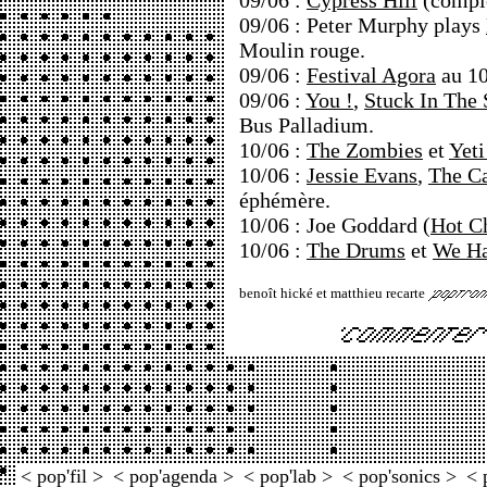
09/06 :
Cypress Hill
(comple
09/06 : Peter Murphy plays
Moulin rouge.
09/06 :
Festival Agora
au 10
09/06 :
You !
,
Stuck In The
Bus Palladium.
10/06 :
The Zombies
et
Yeti
10/06 :
Jessie Evans
,
The Ca
éphémère.
10/06 : Joe Goddard (
Hot C
10/06 :
The Drums
et
We Ha
benoît hické et matthieu recarte
< pop'fil >
< pop'agenda >
< pop'lab >
< pop'sonics >
< 