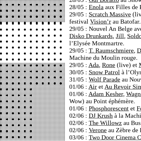
28/05 :
Enola
aux Filles de 
29/05 :
Scratch Massive
(li
festival
Vision’r
au Batofar.
29/05 : Nouvel An Belge a
Disko Drunkards
,
Jill
,
Sold
l’Elysée Montmartre.
29/05 :
T. Raumschmiere
,
D
Machine du Moulin rouge.
29/05 :
Ada
,
Rone
(live) et
30/05 :
Snow Patrol
à l’Oly
31/05 :
Wolf Parade
au Nouv
01/06 :
Air
et
Au Revoir Si
01/06 :
Adam Kesher,
Wagn
Wow) au Point éphémère.
01/06 :
Phosphorescent
et
F
02/06 :
DJ Krush
à la Machi
02/06 :
The Willowz
au Bus
02/06 :
Verone
au Zèbre de B
03/06 :
Two Door Cinema C