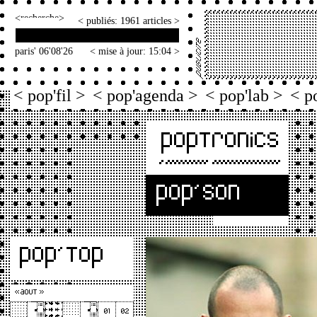
<
>
< publiés: 1961 articles >
paris' 06'08'26
< mise à jour: 15:04 >
< pop'fil >
< pop'agenda >
< pop'lab >
< p