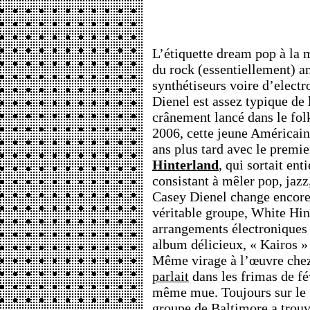
L’étiquette dream pop à la 
du rock (essentiellement) am
synthétiseurs voire d’elect
Dienel est assez typique de 
crânement lancé dans le fol
2006, cette jeune Américain
ans plus tard avec le premi
Hinterland
, qui sortait ent
consistant à mêler pop, jazz
Casey Dienel change encore
véritable groupe, White Hin
arrangements électroniques
album délicieux, « Kairos » 
Même virage à l’œuvre che
parlait
dans les frimas de fév
même mue. Toujours sur le f
groupe de Baltimore a trou