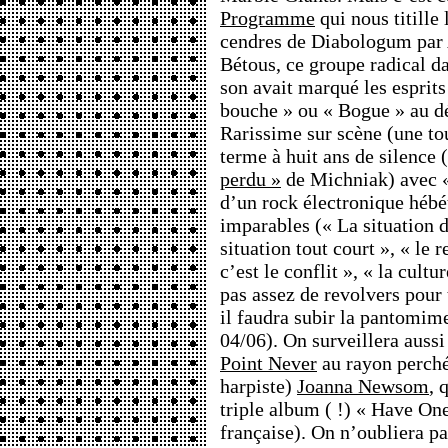
Programme
qui nous titille 
cendres de Diabologum par
Bétous, ce groupe radical 
son avait marqué les espri
bouche » ou « Bogue » au d
Rarissime sur scène (une to
terme à huit ans de silence
perdu »
de Michniak) avec «
d’un rock électronique hébét
imparables (« La situation 
situation tout court », « le
c’est le conflit », « la cult
pas assez de revolvers pour 
il faudra subir la pantomim
04/06). On surveillera auss
Point Never
au rayon perché 
harpiste)
Joanna Newsom
, 
triple album ( !) « Have On
française). On n’oubliera p