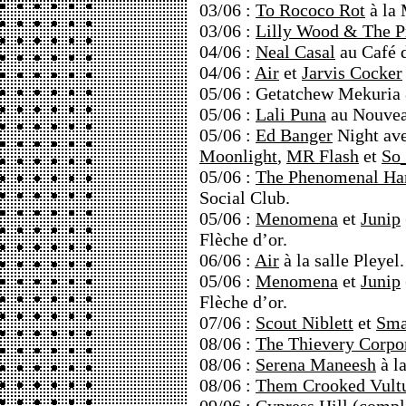
03/06 :
To Rococo Rot
à la 
03/06 :
Lilly Wood & The P
04/06 :
Neal Casal
au Café d
04/06 :
Air
et
Jarvis Cocker
05/06 : Getatchew Mekuri
05/06 :
Lali Puna
au Nouvea
05/06 :
Ed Banger
Night av
Moonlight
,
MR Flash
et
So
05/06 :
The Phenomenal Ha
Social Club.
05/06 :
Menomena
et
Junip
Flèche d’or.
06/06 :
Air
à la salle Pleyel.
05/06 :
Menomena
et
Junip
Flèche d’or.
07/06 :
Scout Niblett
et
Sma
08/06 :
The Thievery Corpo
08/06 :
Serena Maneesh
à l
08/06 :
Them Crooked Vult