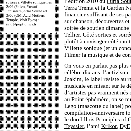
l’édition 2010 du
Furia Sou
soirées à Villette sonique, les
Terra Trema et la Garden Ne
2/06 (Polvo, Yussuf
Jerusalem, Atlas Sound) et
financier suffisant de ses pa
3/06 (OM, Acid Mothers
Temple, Wolf Eyes) :
sur chanson, découvertes et 
info@poptronics.fr
soirée de soutien dimanche 
Tellier. Côté sorties et soir
plutôt à envisager côté moit
Villette sonique (et un conc
Filmer la musique et de con
On vous en parlait
pas plus 
célèbre dix ans d’activisme.
Joakim, le label résiste au
musicale en misant sur le 
d’artistes pas vraiment nés d
au Point éphémère, on se m
Lego (mascotte du label) po
compilation-anniversaire t
le duo lillois
Principles of
Teyssier
, l’ami
Krikor
,
DyE