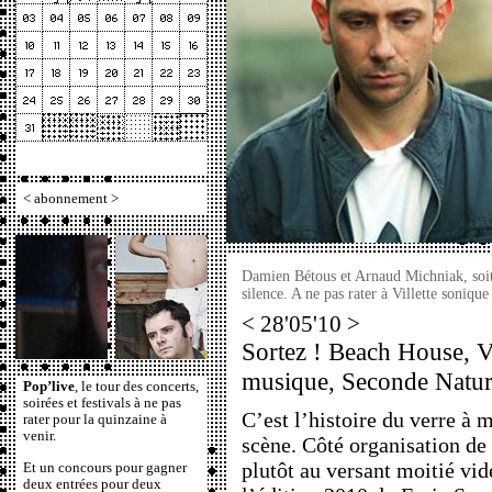
<
abonnement
>
Damien Bétous et Arnaud Michniak, soi
silence. A ne pas rater à Villette soniq
< 28'05'10 >
Sortez ! Beach House, Vi
musique, Seconde Nature
Pop’live
, le tour des concerts,
soirées et festivals à ne pas
C’est l’histoire du verre à m
rater pour la quinzaine à
venir.
scène. Côté organisation de 
plutôt au versant moitié vid
Et un concours pour gagner
deux entrées pour deux