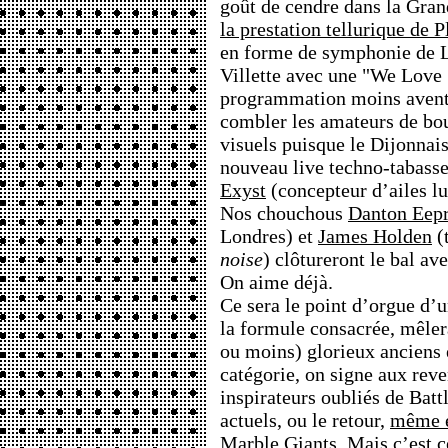
goût de cendre dans la Grand
la prestation tellurique de 
en forme de symphonie de L
Villette avec une "We Love 
programmation moins aventu
combler les amateurs de b
visuels puisque le Dijonnai
nouveau live techno-tabasse
Exyst
(concepteur d’ailes lu
Nos chouchous
Danton Eep
Londres) et
James Holden
(
noise
) clôtureront le bal av
On aime déjà.
Ce sera le point d’orgue d’
la formule consacrée, mêle
ou moins) glorieux anciens 
catégorie, on signe aux rev
inspirateurs oubliés de Batt
actuels, ou le retour,
même 
Marble Giants. Mais c’est c