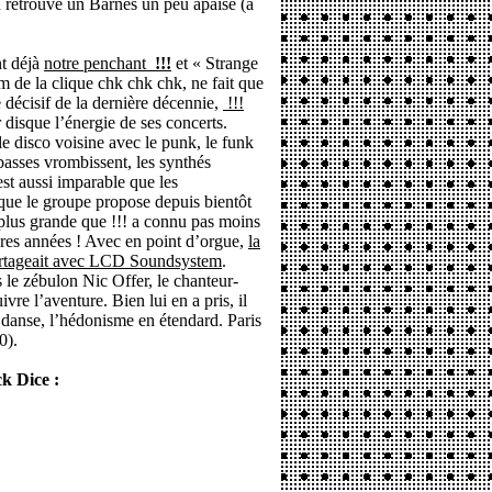
n retrouve un Barnes un peu apaisé (à
nt déjà
notre penchant
!!!
et « Strange
m de la clique chk chk chk, ne fait que
 décisif de la dernière décennie,
!!!
r disque l’énergie de ses concerts.
le disco voisine avec le punk, le funk
basses vrombissent, les synthés
est aussi imparable que les
que le groupe propose depuis bientôt
 plus grande que !!! a connu pas moins
ères années ! Avec en point d’orgue,
la
 partageait avec LCD Soundsystem
.
s le zébulon Nic Offer, le chanteur-
e l’aventure. Bien lui en a pris, il
la danse, l’hédonisme en étendard. Paris
0).
ck Dice :