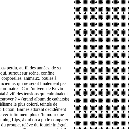
pas perdu, au fil des années, de sa
qui, surtout sur scène, confine
es corporelles, animaux, boules à
’ancienne, qui ne serait finalement pas
ordinaires. Car l’univers de Kevin
tal à vif, des tensions qui culminaient
stroyer ? »
(grand album de catharsis)
délisme le plus coloré, teintée de
to-fiction, Barnes adorant décidément
ne avec infiniment plus d’humour que
ming Lips, à qui on a pu le comparer.
n du groupe, relève du foutoir intégral,