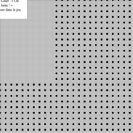
e Giner : « On
t beau ! »
ure dans le jeu,