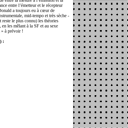
 entre la mesure à l’émission et la
ance entre l’émetteur et le récepteur
Donald a toujours eu à cœur de
nstrumentale, mid-tempo et très sèche -
 reste le plus connu) les théories
, en les mêlant à la SF et au sexe
» à prévoir !
) :