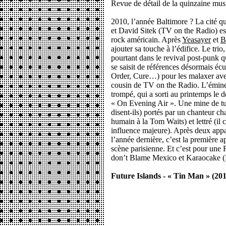
Revue de détail de la quinzaine mus
2010, l’année Baltimore ? La cité q
et David Sitek (TV on the Radio) e
rock américain. Après
Yeasayer
et
B
ajouter sa touche à l’édifice. Le trio
pourtant dans le revival post-punk qu
se saisit de références désormais é
Order, Cure…) pour les malaxer ave
cousin de TV on the Radio. L’éminen
trompé, qui a sorti au printemps le
« On Evening Air ». Une mine de tu
disent-ils) portés par un chanteur c
humain à la Tom Waits) et lettré (il c
influence majeure). Après deux appar
l’année dernière, c’est la première a
scène parisienne. Et c’est pour une
don’t Blame Mexico et Karaocake (P
Future Islands - « Tin Man » (201