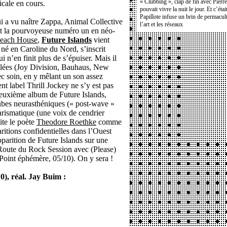
« Clubbing », clap de fin avec Pierr
icale en cours.
pouvait vivre la nuit le jour. Et c’étai
Papillote infuse un brin de permacult
ui a vu naître Zappa, Animal Collective
l’art et les réseaux
st la pourvoyeuse numéro un en néo-
each House
,
Future Islands
vient
, né en Caroline du Nord, s’inscrit
i n’en finit plus de s’épuiser. Mais il
culées (Joy Division, Bauhaus, New
c soin, en y mêlant un son assez
t label Thrill Jockey ne s’y est pas
 deuxième album de Future Islands,
bes neurasthéniques (« post-wave »
harismatique (une voix de cendrier
ite le poète
Theodore Roethke
comme
itions confidentielles dans l’Ouest
pparition de Future Islands sur une
 Route du Rock Session avec (Please)
oint éphémère, 05/10). On y sera !
0), réal. Jay Buim :