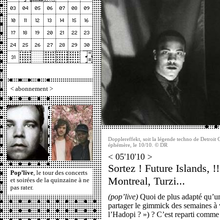
<
abonnement
>
Dopplereffekt, soit la légende techno de Detroit 
éphémère, le 10/10. © DR
< 05'10'10 >
Sortez ! Future Islands, !
Pop’live
, le tour des concerts
Montreal, Turzi...
et soirées de la quinzaine à ne
pas rater.
(pop’live)
Quoi de plus adapté qu’un
partager le gimmick des semaines à v
l’Hadopi ? ») ? C’est reparti comme 