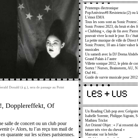
Printemps électronique
PopAntivirus#8 Resistencia (2) ou l
L’émoi EMA
Tous les sons sont au Sonic Protest
Sonic Protest 2023, du bruit et des f
« Clubbing », clap de fin avec Pierr
pouvait vivre la nuit le jour. Et c’étai
La petite musique de ville de Direc
Sonic Protest, 10 ans à faire valser l
musicales
Un samedi avec la DJ Deena Abdel
Grand Palais à l’autre
Villette sonique 2012, le plein de con
Sortez ! Nurses, Brainstorm, AU, 
Ouf #4...
Guide de survie musicale pour 2012
Gerald Donald (à g.), sera de passage au Point
!!, Dopplereffekt, Of
Un Reading Club pop avec Grégoir
Isabelle Sorente, Philippe Aigrain, 
Mathieu Triclot
e salle de concert ou un club pour
Art Orienté Objet : « J’ai ressenti d
enir (« Alors, tu l’as reçu ton mail de
nature très vive du cheval »
en quarante sur les scènes parisiennes.
Marsatac sur la brèche