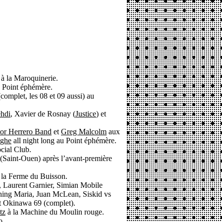
à la Maroquinerie.
 Point éphémère.
complet, les 08 et 09 aussi) au
hdi
, Xavier de Rosnay (
Justice
) et
tor Herrero Band
et
Greg Malcolm
aux
gghe
all night long au Point éphémère.
cial Club.
(Saint-Ouen) après l’avant-première
 la Ferme du Buisson.
, Laurent Garnier, Simian Mobile
ing Maria, Juan McLean, Siskid vs
 Okinawa 69 (complet).
tz
à la Machine du Moulin rouge.
o.