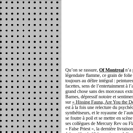
Qu’on se rassure,
Of Montreal
n’a 
légendaire flamme, ce grain de folie 
toujours au délire intégral : peintur
facettes, sens de l’entertainment à l
grand chose sans des morceaux extra
Barnes, dépressif notoire et sentimen
sur
« Hissing Fauna, Are You the De
est à la fois une relecture du psyché
synthétiseurs, et le royaume de l’au
se foutre à poil et se mettre en scè
ses collègues de Mercury Rev ou Fla
« False Priest », la dernière livraiso