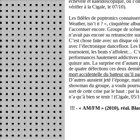
échevelé et kaléidoscopique, où l’o
vérifier à la Cigale, le 07/10).
Les fidèles de poptronics connaisse
Weather, isn’t it ? », cinquième albu
l’accentuer encore. Groupe de scène
n’avait pas encore su retranscrire su
C’est chose faite avec un disque où 
avec l’électronique dancefloor. Les 
tournoient, les beats s’affolent… C’
performances hautement addictives 
quinze ans. La surprise est d’autant
de quatre défections ces deux derni
mort accidentelle du batteur qu’il
D’autres auraient jeté l’éponge, mai
showman du groupe, a voulu poursuivr
sort de cette crise par le haut : par 
n’a qu’à bien se tenir ! (Cigale, 05/1
!!! - « AM/FM » (2010), réal. Bla