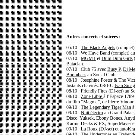
Autres concerts et soirées :
05/10 :
The Black Angels
(complet) 
06/10 :
We Have Band
(complet) au
07/10 :
MGMT
et
Dum Dum Girls
(
Bataclan.
07/10 : Club 75 avec
Busy P
,
Dj Me
Boombass
au Social Club.
08/10 :
Josephine Foster & The Vic
Instants chavirés. 08/10 :
Ivan Sma
08/10 :
Friendly Fires
(DJ-set) au So
08/10 :
Zone Libre
à l’Espace 1789 
du film “Magma”, de Pierre Vinour.
09/10 :
The Legendary Tiger Man
à
09/10 :
Nuit électro
au Grand Palais
Disco, Yuksek, Ebony Bones, Anyth
Karmil Decks & FX, SuperMayer et
09/10 :
La Roux
(DJ-set) et
autoKra
09/10 :
The Undertones
au Trabend