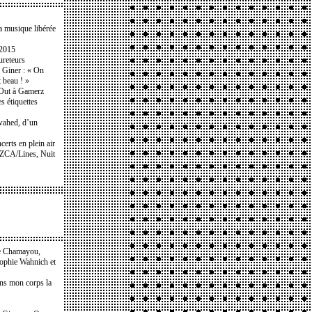
a musique libérée
 2015
ureteurs
e Giner : « On
t beau ! »
t Out à Gamerz
es étiquettes
wahed, d’un
certs en plein air
NZCA/Lines, Nuit
e Chamayou,
Sophie Wahnich et
ans mon corps la