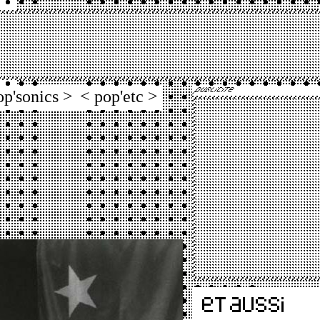
op'sonics >
< pop'etc >