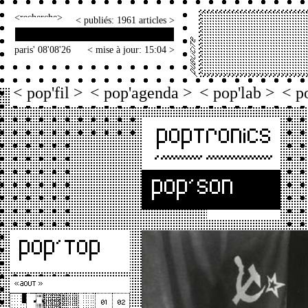
<
>
< publiés: 1961 articles >
paris' 08'08'26
< mise à jour: 15:04 >
< pop'fil >
< pop'agenda >
< pop'lab >
< p