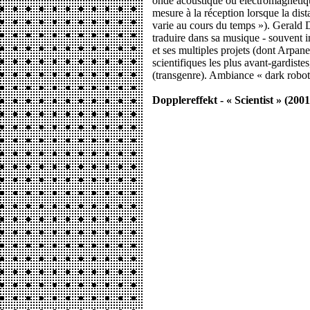
onde acoustique ou électromagnétique
mesure à la réception lorsque la dist
varie au cours du temps »). Gerald 
traduire dans sa musique - souvent i
et ses multiples projets (dont Arpanet
scientifiques les plus avant-gardistes
(transgenre). Ambiance « dark robot 
Dopplereffekt - « Scientist » (2001